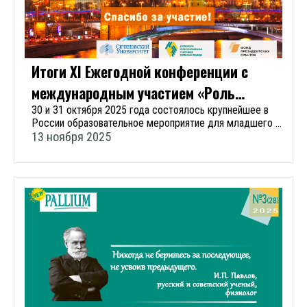
методическую и информационную поддержку врачей, в
том числе и по вопросам обезболивания. С 25 марта по
13 ноября 2025 года в рамках продолжения реализации
проекта состоялось 6 семинаров «Актуальные
вопросы лечения хронического болевого синдрома у
Итоги XI Ежегодной конференции с
взрослых пациентов, нуждающихся в паллиативной
международным участием «Роль
медицинской помощи». Семинары прошли в 6
субъектах Российской Федерации (Биробиджан,
медицинской сестры в паллиативной
30 и 31 октября 2025 года состоялось крупнейшее в
Иркутск, Курск, Симферополь, Ульяновск, Черкесск).
России образовательное мероприятие для младшего и
Участниками мероприятий стали специалисты
помощи»
среднего медицинского персонала, оказывающего
13 ноября 2025
представленных регионов, кто сталкивается в своей
помощь неизлечимо больным людям - XI Ежегодная
работе с вопросами оказания помощи тяжелобольным
конференция с международным участием «Роль
пациентам и решением вопросов с обезболиванием.
медицинской сестры в паллиативной помощи» в рамках
Это врачи по паллиативной медицинской помощи,
проекта «Развитие компетенций специалистов
участковые врачи (терапевты), врачи общей практики
паллиативной медицинской помощи». Мероприятие
(семейные врачи), врачи-специалисты, фельдшеры.
было организовано Ассоциацией профессиональных
Лекторами стали 14 специалистов по паллиативной
участников хосписной помощи и Федеральным научно-
медицинской помощи. Форматы проведения - очно,
практическим центром паллиативной медицинской
гибрид. Основными темами, которым был посвящен
помощи ФГАОУ ВО Первый МГМУ им.И.М. Сеченова
каскадный проект, стали: Хронический болевой
(Сеченовский Университет) Минздрава России, при
синдром: определение, классификация, диагностика и
поддержке Фонда Президентских грантов.
мониторинг боли; Современные клинические
Конференция прошла в гибридном формате: очно по
рекомендации лечения боли. Принципы применения и
адресу: Гостиница «Холидей Инн Москва Сокольники»,