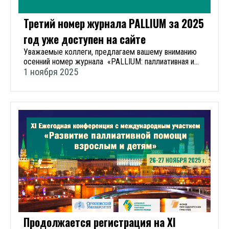
комбинирования современных лекарственных
г. Москва, Русаковская улица, 24; онлайн на платформе
препаратов; Нормативно-правовое регулирование
Conventus и на официальном сайте конференции в
Третий номер журнала PALLIUM за 2025
назначения и выписывания наркотических средств и
свободном доступе для просмотра. Трансляция велась
психотропных веществ. Также на семинаре
год уже доступен на сайте
из трёх залов. Мероприятие соответствовало
обсуждались вопросы социально-психологической
требованиям Комиссии по непрерывному
Уважаемые коллеги, предлагаем вашему вниманию
составляющей в лечении
медицинскому образованию, программа была
осенний номер журнала «PALLIUM: паллиативная и
боли. Эксперты делились опытом ведения сложных
аккредитована в совете НМО. Более 2 500 человек
хосписная помощь». Свежий номер вы можете
1 ноября 2025
клинических случаев, а также лучшими практиками по
стали участниками конференции в этом году очно и в
почитать на сайте. Для вашего удобства ссылки
организации доступности и качества обезболивания при
онлайн формате. География участников: участниками
содержания в файле журнала активны. — Традиционно
оказании паллиативной медицинской помощи. В
конференции стали специалисты из 77 регионов
на страницах журнала мы обсуждаем клинические,
формате мастер-класса были проведены со
России и 4 зарубежных стран: Беларусь, Израиль,
организационные и этические аспекты паллиативной
слушателями занятия по выписке рецептов на
Казахстан, Эстония. Целевая аудитория: специалисты
помощи, — обратилась к читателям во вступительном
наркотические средства и психотропные вещества.
с высшим профессиональным медицинским
слове главный редактор журнала Диана Владимировна
Всего участниками проекта в 2025 году стали 395
образованием, работающие по специальностям:
Невзорова, — Благодарю вас за неизменную
человек из 6 регионов России. По окончании
сестринское дело (бакалавриат), специалисты со
преданность делу, ежедневный труд и человечность,
мероприятия всем участникам направлены
средним профессиональным медицинским
с которой вы подходите к каждому пациенту. Пусть
методические материалы, для использования в
образованием. Также в работе конференции приняли
этот номер будет для вас источником вдохновения,
практической работе. Материалы для дальнейшего
участие психологи, специалисты по социальной работе,
профессиональных знаний и поддержки. В третьем
использования в работе можно посмотреть тут.
представители некоммерческих организаций и другие
номере PALLIUM за этот год читайте: Российский
Генеральный партнер
специалисты, кто в своей работе сталкивается с
сотрудничающий центр ВОЗ обучению паллиативной
помощью тяжелобольным людям. С приветственным
помощи принял участие в Глобальном форуме по
словом к участникам конференции выступили: Габоян
развитию паллиативной помощи Особенности
Продолжается регистрация на XI
Яна Сергеевна, главная медицинская сестра ФГАУ ВО
паллиативной медицинской помощи пациентам с