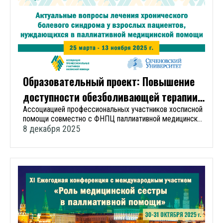
Федерального научно-практического центра
паллиативной медицинской помощи ФГАОУ ВО Первый
МГМУ имени И.М. Сеченова Минздрава России
(Сеченовский Университет).
Образовательный проект: Повышение
доступности обезболивающей терапии.
Подведение итогов за 2025 год
Ассоциацией профессиональных участников хосписной
помощи совместно с ФНПЦ паллиативной медицинской
помощи ФГАОУ ВО Первый МГМУ им. И.М. Сеченова
8 декабря 2025
Минздрава России (Сеченовский Университет) и ФГУП
«Эндофарм» в 2025 году была продолжена реализация
образовательного («каскадный проект») проекта для
медицинских специалистов, посвященного вопросам
обезболивания. В России ежегодно нуждаются в
обезболивании около 290 тысяч паллиативных
пациентов. Важной задачей в контексте повышения
доступности паллиативной медицинской помощи в
Российской Федерации является реализация
образовательных проектов, направленных на