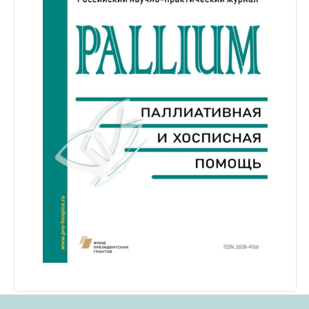
при оказании паллиативной помощи Интеграция
профессиональных участников хосписной помощи
паллиативной медицинской помощи в
(Самара) Фролова Ольга Михайловна, заведующая
специализированное направление медицины:
организационно-методическим отделом, врач-
пульмонология, неврология, кардиология, онкология
методист ОБУЗ «Тейковская ЦРБ», председатель
Респираторная поддержка в паллиативной
секции РАМС «Паллиативная медицинская помощь»
медицинской помощи Нутритивная поддержка в
(Иваново) Выговская Ольга Николаевна, эксперт по
паллиативной медицинской помощи, в т.ч. в детей Роль
организации здравоохранения проекта ОНФ «Регион
хосписов в России Неотложные состояния в
заботы», член Правления Ассоциации
паллиативной медицинской помощи Паллиативная
профессиональных участников хосписной помощи
психология Участие в конференции бесплатное по
(Новосибирск) В программу конференции вошло 47
предварительной регистрации на сайте конференции.
докладов, 9 мастер-классов, 4 практикума, круглый
Регистрация заканчивается 23:59 24 ноября 2025 года.
стол для главных и старших медицинских сестер
Соорганизатор мероприятий - ФГАОУ ВО Первый МГМУ
«Вопросы организации сестринской помощи.
им. И. М. Сеченова (Сеченовский университет) при
Наболевшие вопросы» и терапевтическая группа
поддержке Минздрава России и Фонда президентских
«Куколка мала, да красива и мудра». Эксперты
грантов. Конференция проводится в рамках проекта
поделились лучшими практиками и наработками в
«Развитие компетенций специалистов паллиативной
оказании паллиативной медицинской помощи. В рамках
медицинской помощи». Документация по
программы большое внимание было уделено
образовательному мероприятию представлена в
сестринским технологиям паллиативной медицинской
Комиссию по оценке учебных мероприятий и
помощи взрослым и детям в стационаре и в рамках
материалов для НМО.
работы выездных патронажных служб,
психосоциальным и организационным аспектам
паллиативной медицинской помощи,