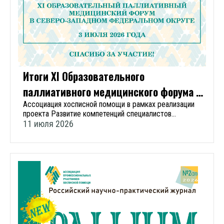
профессиональный навык Психосоциальные и
организационные аспекты паллиативной медицинской
помощи Вопросы организации сестринской помощи.
Наболевшие вопросы Уход за пациентом с высоким
риском падения Сестринские технологии по уходу за
пациентами Гигиенический уход за ребенком: этапы и
алгоритмы Междисциплинарный подход к организации
детской выездной патронажной службы
Итоги XI Образовательного
Немедицинские аспекты паллиативной помощи детям
паллиативного медицинского форума в
Сестринские технологии паллиативной медицинской
помощи детям в стационаре и на дому Поза и
СЗФО
Ассоциация хосписной помощи в рамках реализации
перемещение: влияние на ортопедическое состояние и
проекта Развитие компетенций специалистов
качество жизни пациентов и ухаживающих
паллиативной медицинской помощи провела 3 июля
11 июля 2026
Стандартизация сестринской деятельности –
2026 года XI Образовательный паллиативный
современные подходы Сестринские технологии
медицинский форум в Северо-Западном федеральном
паллиативной медицинской помощи детям в
округе. Наш 60ый форум прошел в очном формате по
стационаре и на дому Как поддержать пациента и
адресу г. Санкт-Петербург, проспект Римского-
повысить эффективность общения с позиции терапии
Корсакова, 5-7, Отель «Амбассадор». Также была
достоинством Сестринские технологии по уходу за
организована онлайн-трансляция в открытом доступе
пациентами Постуральный менеджмент Составление
для всех участников на сайте
алгоритма процедур у постели пациента Сестринские
мероприятия forumszfo.pro-hospice.ru. Мероприятие
технологии по уходу за пациентами Первая помощь с
было организовано при поддержке Федерального
элементами тактической медицины Участие в
научно-практического центра паллиативной
конференции бесплатное по предварительной