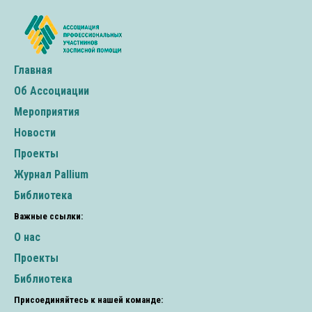
практикоориентированности в работе медицинской
сестры паллиативной медицинской помощи.
Участниками выставки стали 14 компаний-партнеров и
три некоммерческие организации: Благотворительный
фонд помощи хосписам «Вера», благотворительный
фонд «Важные люди», благотворительный фонд
Главная
«Евита». Отзывы: Спасибо за представленный
Об Ассоциации
материал! Очень интересный подход по работе с
аудиторией! Такое ощущение, что онлайн-участники
Мероприятия
тоже находились в зале «Делового центра» со всеми
Новости
вместе!. Заведующий учебно-методическим кабинетом,
врач-методист, ГБУЗ СО «Тольяттинская городская
Проекты
клиническая поликлиника 3», г. Тольятти, Самарская
область Большое спасибо Вам за конференцию!
Журнал Pallium
Действительно очень полезные, интересные и важные
Библиотека
доклады. Спасибо! Медицинская сестра, ГБУЗ МО
«Лобненская больница», г. Лобня, Московская область
Важные ссылки:
Было замечательно и очень интересно! Спасибо Вам
О нас
большое! Чувствовалась атмосфера заботы и тепла во
всем мероприятии! Старшая медицинская сестра, ГБУЗ
Проекты
Госпиталь ветеранов войн №2, г. Москва Благодарю
Библиотека
Вас за такую важную и интересную конференцию! Это
просто подарок! Было очень интересно! Я прослушала
Присоединяйтесь к нашей команде:
лекции от начала до конца все эти два дня. Не могла