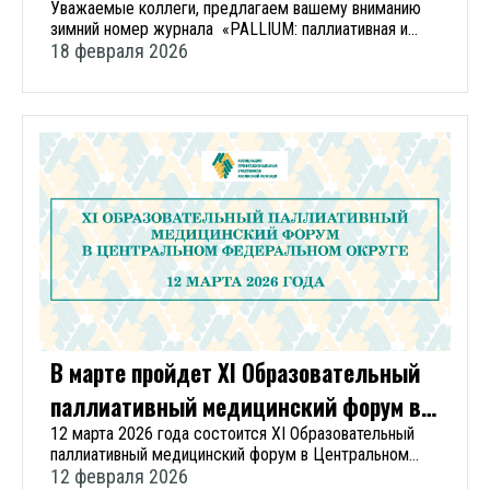
Уважаемые коллеги, предлагаем вашему вниманию
профессиональных участников хосписной помощи
Отделение паллиативной медицинской помощи
НКО, клинические психологи, преподаватели
зимний номер журнала «PALLIUM: паллиативная и
Почетными грамотами Ассоциации хосписной помощи
взрослым ГБУЗ ПК «Городская клиническая больница
медицинских вузов, колледжей. Участие в форуме
хосписная помощь». Свежий номер вы можете
18 февраля 2026
были награждены 11 специалистов, оказывающих
№ 3» Хоспис для детей ГБУЗ ПК «ДКБ №13» Также
бесплатное, по предварительной регистрации.
почитать на сайте. Для вашего удобства ссылки
паллиативную помощь из следующих
состоялась рабочая встреча с представителями
Регистрация на форум открыта до 23:59 14
содержания в файле журнала активны. — Этот номер во
регионов: Москва, Московская область, Брянская
благотворительного фонда «Дедморозим». Отзывы:
апреля 2026 года. Актуальная информация о форуме
многом посвящен подведению итогов и взгляду
область, Воронежская область, Калужская область,
Продолжать также на высшем уровне! главный врач
представлена на сайте
в будущее, — обратилась к читателям во
Костромская область, Смоленская область, Тульская
ГБУЗ НО «Детская городская больница №17»
мероприятия https://forumpfo.pro-hospice.ru/.
вступительном слове главный редактор журнала Диана
область, Ярославская область. Традиционно форум
Сормовского района, г. Нижний Новгород,
Мероприятие проводится при поддержке Министерства
Владимировна Невзорова, — Благодарю вас за
прошел в формате двух залов: для специалистов,
Нижегородская область Огромное спасибо и нижайший
здравоохранения Пермского края и Федерального
доверие к нашему журналу, за преданность профессии
оказывающих паллиативную помощь взрослым, и
поклон всем, кто бескорыстно служит общему делу –
научно-практического центра паллиативной
и за ту благородную и бесценную работу, которую вы
специалистов, работающих с детьми.
оказание паллиативной помощи взрослым и детям
медицинской помощи ФГАОУ ВО Первый МГМУ имени
ежедневно выполняете. В четвертом номере PALLIUM
Научная программа форума состояла из 27
врач-невролог, ГБСУСОН Центр помощи детям,
И.М. Сеченова Минздрава России (Сеченовский
за этот год читайте: Ключевые мероприятия
докладов по актуальным вопросам оказания
оставшимся без попечения родителей Карачевского
Университет). Благодарим за поддержку наших
Ассоциации хосписной помощи в 2025 году. Подводя
паллиативной медицинской помощи взрослым и детям.
района Брянской области Спасибо вам за вашу работу!
партнеров:
итоги года. Подходы к оценке потребности в
Основными темами прошедшего форума стали:
Это позволяет хотя бы частично привлекать внимание
паллиативной помощи: эволюция методологий и
эффективные компоненты паллиативной медицинской
врачей и медсестер первичного звена из регионов к
современные концепции Структура заболеваемости и
помощи взрослым пациентам и детям: обезболивание,
такой теме, а работающим в ПМП показывать свою
клинические характеристики молодых взрослых (18–30
симптоматическая терапия, мероприятия по уходу;
работу и поднимать имеющиеся проблемы специалист
В марте пройдет XI Образовательный
лет), получающих паллиативную медицинскую помощь
основы межведомственного взаимодействия при
по социальному проектированию, АНО Агентство
паллиативный медицинский форум в
Система оценки качества противоболевой терапии и
оказании паллиативной медицинской помощи:
«Дедморозим», г. Пермь, Пермский край Форум очень
результаты ее практического использования в
клиническая психология, медико-социальное
понравился, посещать такие мероприятия в другом
ЦФО
12 марта 2026 года состоится XI Образовательный
медицинских организациях Самарской области
сопровождение, организация помощи социально-
городе или регионе проблематично, поэтому – почаще
паллиативный медицинский форум в Центральном
Невропатическая боль в онкологии: акцент на
ориентированными некоммерческими организациями;
проводить в Перми. Вся организация мероприятия на
федеральном округе. Форум пройдет очно с
12 февраля 2026
химиоиндуцированную полиневропатию Опыт
поддерживающая и сопроводительная терапия:
очень высоком уровне заместитель главного врача по