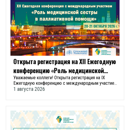
Открыта регистрация на XII Ежегодную
конференцию «Роль медицинской
сестры в паллиативной помощи»
Уважаемые коллеги! Открыта регистрация на IX
Ежегодную конференцию с международным участием
«Роль медицинской сестры в паллиативной помощи»,
1 августа 2026
которая пройдет 20 и 21 октября 2026 года. В
программе конференции запланированы выступления
ведущих экспертов по паллиативной помощи России на
следующие темы: Практикоориентированность в
работе медицинской сестры паллиативной
медицинской помощи Психотерапия потерь - путь из
бездны отчаяния к любви Эмпатия и милосердие как