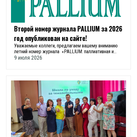
медицинской помощи ФГАОУ ВО Первый МГМУ имени
регистрации на сайте конференции. Проведение
И.М.Сеченова Минздрава России (Сеченовский
мероприятия планируется в гибридном формате (очно и
университет), Министерства здравоохранения
онлайн). Соорганизатор мероприятий - ФГАОУ ВО
Ленинградской области, Благотворительного фонда
Первый МГМУ им. И. М. Сеченова (Сеченовский
«Бумажная птица» и АНО «Паллиатив без границ». В
Второй номер журнала PALLIUM за 2026
университет). Документация по образовательному
мероприятии приняли участие более 500 человек.
мероприятию представлена в Комиссию по оценке
год опубликован на сайте!
Мероприятие Ассоциации было аккредитовано
учебных мероприятий и материалов для НМО.
координационным советом по развитию непрерывного
Уважаемые коллеги, предлагаем вашему вниманию
медицинского и фармацевтического образования
летний номер журнала «PALLIUM: паллиативная и
(НМО). С приветственным словом к участникам форума
хосписная помощь». Свежий номер вы можете
9 июля 2026
выступили: Жарков Александр Вячеславович -
почитать на сайте. Для вашего удобства ссылки
председатель Комитета по здравоохранению
содержания в файле журнала активны. — Паллиативная
Ленинградской области Ткаченко Павел
помощь давно перестала быть «последней чертой»,
Александрович - исполнительный директор
сегодня — это сложная, многогранная система, где
благотворительного фонда «Детский и взрослый
переплетаются высокие технологии, тонкая психология,
хоспис «Бумажная птица». Полевиченко Елена
вопросы безопасности и, что самое важное,
Владимировна - профессор кафедры онкологии,
безграничная человеческая забота, — обратилась к
гематологии и лучевой терапии ФГБОУ РНИМУ им. Н. И.
читателям во вступительном слове главный
Пирогова Минздрава России, главный внештатный
редактор журнала Диана Владимировна
детский специалист по паллиативной помощи
Невзорова, — В этом номере мы не могли обойти
Минздрава России, член правления Ассоциации
стороной наш главный профессиональный праздник —
профессиональных участников хосписной помощи, д. м.
День медицинского работника. Я хочу поздравить не
н., профессор Милютина Юлия Валерьевна –
просто медиков в общем смысле, а именно вас — нашу
исполнительный директор Ассоциации