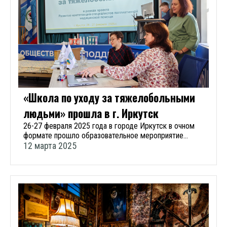
«Школа по уходу за тяжелобольными
людьми» прошла в г. Иркутск
26-27 февраля 2025 года в городе Иркутск в очном
формате прошло образовательное мероприятие
«Школа по уходу за тяжелобольными людьми».
12 марта 2025
Мероприятие было организовано Ассоциацией
профессиональных участников хосписной в рамках
проекта «Развитие компетенций специалистов
паллиативной медицинской помощи» при
поддержке Министерства здравоохранения Иркутской
области, Фонда президентских грантов, Штаба
общественной поддержки «Единой России» и главного
внештатного специалиста по паллиативной помощи